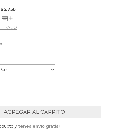
E
$5.750
DE PAGO
is
roducto y
tenés envío gratis!