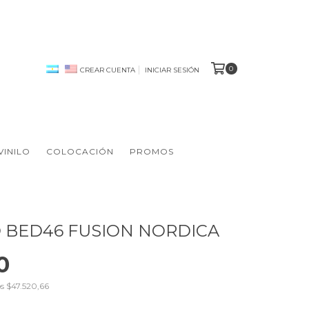
0
CREAR CUENTA
INICIAR SESIÓN
INILO
COLOCACIÓN
PROMOS
BED46 FUSION NORDICA
0
os
$47.520,66