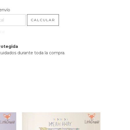
l CP:
CAMBIAR CP
envío
CALCULAR
tal
rotegida
cuidados durante toda la compra.