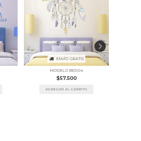
ENVÍO GRATIS
MODELO BED04
$57.500
AGREGAR AL CARRITO
A