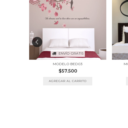
S
ENVÍO GRATIS
DO CAMA
MODELO BED03
MO
$57.500
AGREGAR AL CARRITO
TO