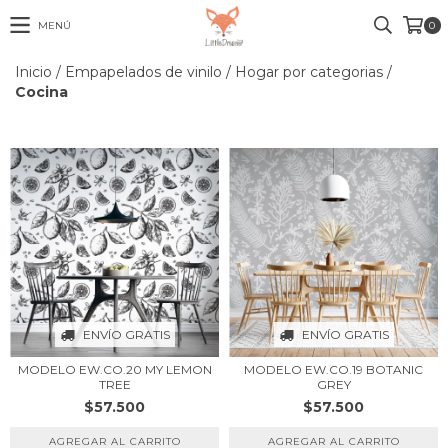
MENÚ
0
Inicio
/
Empapelados de vinilo
/
Hogar por categorias
/
Cocina
ENVÍO GRATIS
ENVÍO GRATIS
MODELO EW.CO.20 MY LEMON
MODELO EW.CO.19 BOTANIC
TREE
GREY
$57.500
$57.500