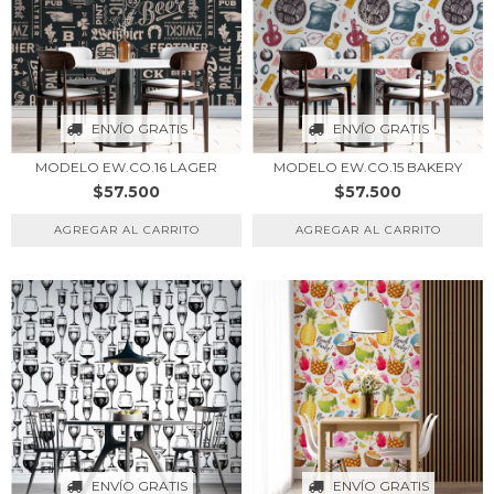
ENVÍO GRATIS
ENVÍO GRATIS
MODELO EW.CO.16 LAGER
MODELO EW.CO.15 BAKERY
$57.500
$57.500
ENVÍO GRATIS
ENVÍO GRATIS