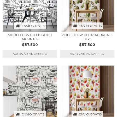
ENVÍO GRATIS
ENVÍO GRATIS
MODELO EW.CO.08 GOOD
MODELO EW.CO.07 AGUACATE
MORNING
LOVE
$57.500
$57.500
ENVÍO GRATIS
ENVÍO GRATIS