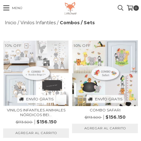
MENÚ
0
Inicio
/
Vinilos Infantiles
/
Combos / Sets
10
%
OFF
10
%
OFF
ENVÍO GRATIS
ENVÍO GRATIS
VINILOS INFANTILES ANIMALES
COMBO SAFARI
NÓRDICOS BEI...
$156.150
$173.500
$156.150
$173.500
AGREGAR AL CARRITO